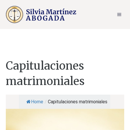
Saltar
al
ME
contenido
Capitulaciones
matrimoniales
Home
/
Capitulaciones matrimoniales