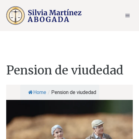
Saltar
al
ME
contenido
Pension de viudedad
Home
/
Pension de viudedad