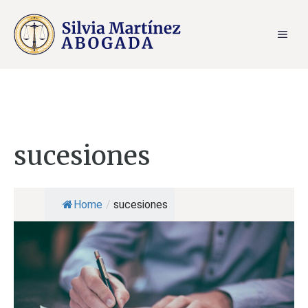
Saltar
al
ME
contenido
sucesiones
Home
/
sucesiones