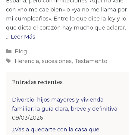
España, pero con limitaciones. Aquí no vale
con «no me cae bien» o «ya no me llama por
mi cumpleaños». Entre lo que dice la ley y lo
que dicta el corazón hay mucho que aclarar.
…
Leer Más
Categorías
Blog
Etiquetas
Herencia
,
sucesiones
,
Testamento
Entradas recientes
Divorcio, hijos mayores y vivienda
familiar: la guía clara, breve y definitiva
09/03/2026
¿Vas a quedarte con la casa que