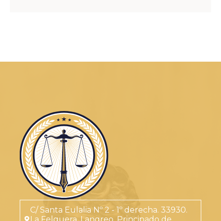
C/ Santa Eulalia Nº 2 - 1º derecha. 33930.
La Felguera. Langreo. Principado de